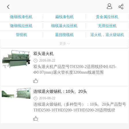
微细线漆包机
扁线漆包机
贵金属拉丝机
微细线拉丝机
细线退火拉丝机
无滑拉丝机
管绞机
退扭绞线机
退火机，退火镀锡机
更多
石墨烯涂覆设备
其他特种定做机器
双头退火机
2016-08-22
双头退火机产品型号TH3200-2适用线径Ф0.025-
Ф0.07(mm)退火管长度3200mm线速范围
Max.600m/min收线头数2线盘规格MaxФ130mm 收线
重量Max 4.0kg防氧化保护方式氮气保护穿线方式吸
风枪穿线收线张力调节摆杆式:5g-80g工作电源
连续退火镀锡机：10头、20头
3P+N+PE 380V AC/50HZ退火管用特殊的独立加热方
2016-08-22
式以保障各个部分温度的均衡、稳定性收线方式每个
连续退火镀锡机（多种型号）：10头、20头产品型号
单元的收线都采用独立控制恒定张力摆杆收线张力可
THD2500-10THD3200-10THD3200-20适用线径
调精度达到0.1g排线方式盘动式节能性能高效的变频
Ф0.025-Ф0.05mmФ0.04-Ф0.07mmФ0.04-Ф0.07mm退
电机和变频器控制、单元软化加热管独立的温度控制
火管长度2500mm3200mm3200mm线速范围
可以实现降低40%以上的能耗
Max500m/minMax500m/minMax500m/min收线头数