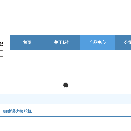
首页
关于我们
产品中心
公
细线退火拉丝机