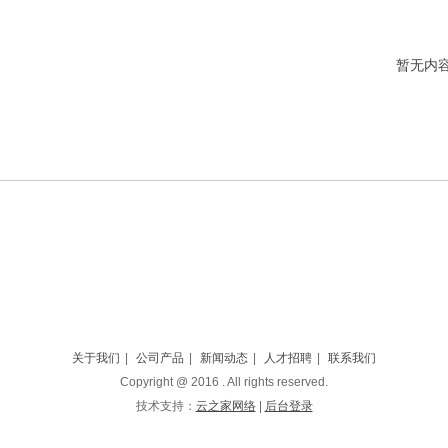
暂无内
关于我们
|
公司产品
|
新闻动态
|
人才招聘
|
联系我们
Copyright @
2016
. All rights reserved.
技术支持：
云之家网络
|
后台登录